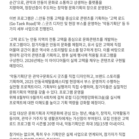
순간'으로, 관악과 안동이 문화로 소통하고 상생하는 플랫폼을
지향하며, 청장년층이 주도하는 창작형 문화기획의 장으로 운영된다.
이번 프로그램은 △안동 전통 고택을 중심으로 콘텐츠를 기획하는 '고택 로드
(Go-Taek Road)'와 △굿즈 디자인 및 현장 부스를 운영하는 '악동기획단' 등 두
가지 세부 사업으로 진행된다.
‘고택 로드’는 안동 지역의 전통 고택을 중심으로 문화콘텐츠를 개발하는
프로그램이다. 참가자들은 안동의 문화를 체험하고, 유서 깊은 고택에 직접
머물며 공간이 품은 역사와 스토리텔링 요소를 탐구하게 된다. 이를 바탕으로
현대적 감각의 콘텐츠를 기획하고, 향후 실제 행사에 적용될 프로그램을
구상한다. 2026년에는 이 아이디어들이 실제 고택을 채우는 콘텐츠로 구현될
예정이다.
‘악동기획단’은 관악구문화도시 굿즈를 직접 디자인하고, 브랜드 스토리를
기획하며, 2025 안동국제탈춤페스티벌 현장에서 부스 운영까지 수행하는
실천형 프로젝트이다. 기획부터 실행까지 직접 수행하며, 참가자들은 실질적인
문화기획의 역량을 갖출 수 있다. 프로그램 운영을
위해 8월부터 9월까지 4회차에 걸쳐 로컬 디깅(역량강화워크숍)을 실시해
프로젝트에 대한 이해도를 높이고 기획 역량을 강화할 예정이다.
모집 대상은 문화기획과 지역문화에 관심 있는 청년, 예술가, 창작자, 지역활동가
등이며, 관악구 거주자 및 생활권자에게는 가산점이 부여된다. 모집 인원은 고택
로드 프로그램 각 시즌별 20명 이내, 악동기획단은 최대 3팀(15명 이내)이다.
참가비는 없으며, 특히 우수 기획안은 실제 사업으로 연계되어, 참가자가 직접