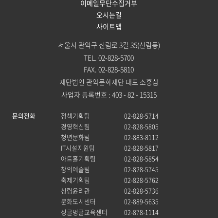
이메일무단수집거부
오시는길
사이트맵
서울시 관악구 신림로 3길 35(신림동)
TEL. 02-828-5700
FAX. 02-828-5810
재단법인 관악문화재단 대표 소홍삼
사업자 등록번호 : 403 - 82 - 15315
문의전화
정책기획팀
02-828-5714
경영혁신팀
02-828-5805
청년문화팀
02-883-8112
IT시설지원팀
02-828-5817
아트홀기획팀
02-828-5854
창의예술팀
02-828-5745
축제기획팀
02-828-5762
청렴윤리관
02-828-5736
문화도시센터
02-889-5635
싱글벙글교육센터
02-878-1114