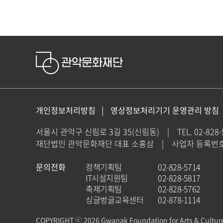
개인정보처리방침
영상정보처리기기 운영관리 방침
서울시 관악구 신림로 3길 35(신림동)
|
TEL. 02-828
재단법인 관악문화재단 대표 소홍삼
|
사업자 등록번호 : 
문의전화
정책기획팀
02-828-5714
IT시설지원팀
02-828-5817
축제기획팀
02-828-5762
싱글벙글교육센터
02-878-1114
COPYRIGHT ⓒ 2026 Gwanak Foundation for Arts & Cultur