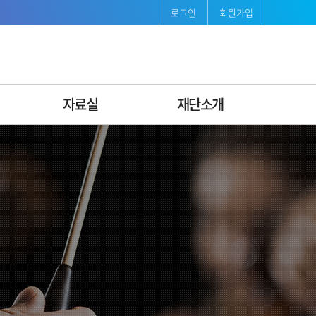
로그인
회원가입
자료실
재단소개
보도자료
재단소개
발간자료
인사말
서식자료
연혁
조직도ꞏ팀별안내
비전·미션 & CI
경영공시
지속가능경영
오시는길