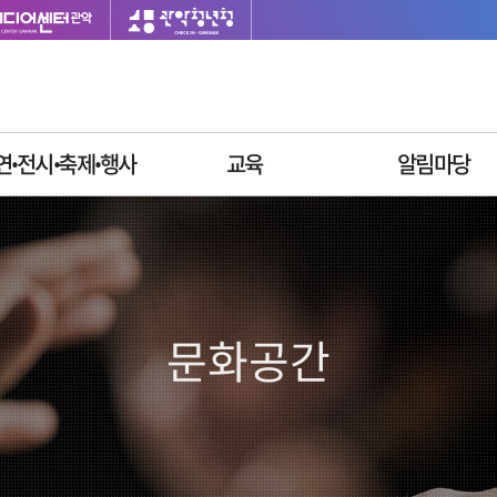
연ꞏ전시ꞏ축제ꞏ행사
교육
알림마당
이달의 일정
싱글벙글교육센터
재단소식
공연안내
사업공고
전시안내
입찰공고
축제안내
채용정보
문화공간
행사안내
질문과답변
자주묻는질문