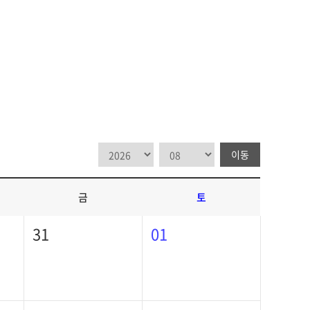
이동
금
토
31
01