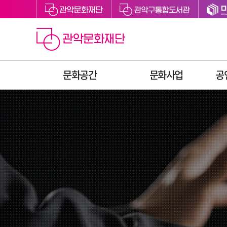
문화공간
문화사업
공
관악아트홀
예술지원
관악구립도서관
축제
관악어린이라운지
문화향유
싱글벙글교육센터
예술교육
미디어센터관악
문화복지
관천로 문화플랫폼
청년문화
S1472
후원
관악청년청
공간대관