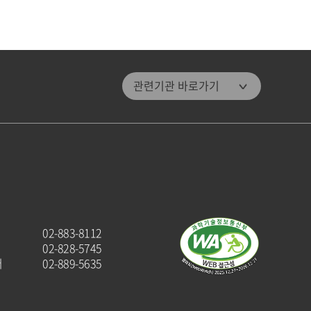
관악문화재단
관련기관 바로가기
관악구통합도서관
미디어센터관악
관악청년청
패밀리 사이트
관악구청
관악해피매거진
02-883-8112
관악문화원
02-828-5745
터
02-889-5635