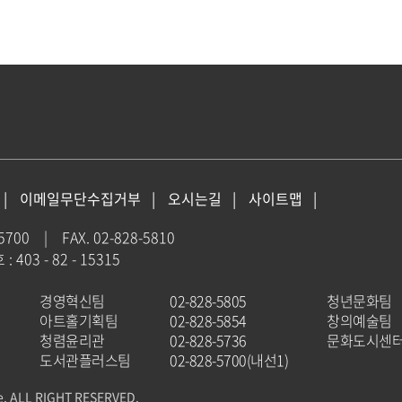
이메일무단수집거부
오시는길
사이트맵
-5700
|
FAX. 02-828-5810
403 - 82 - 15315
경영혁신팀
02-828-5805
청년문화팀
아트홀기획팀
02-828-5854
창의예술팀
청렴윤리관
02-828-5736
문화도시센
도서관플러스팀
02-828-5700(내선1)
e. ALL RIGHT RESERVED.