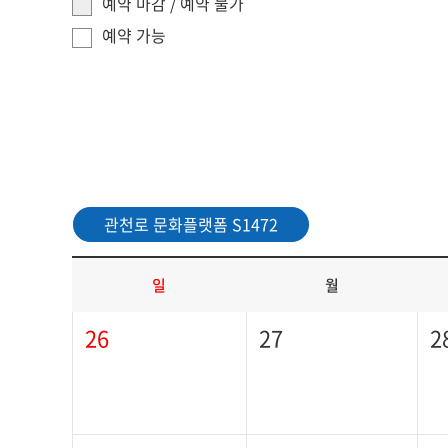
예약 마감 / 예약 불가
예약 가능
아트홀 대관현황
관천로 문화플랫폼 S1472
일
월
27
2
26