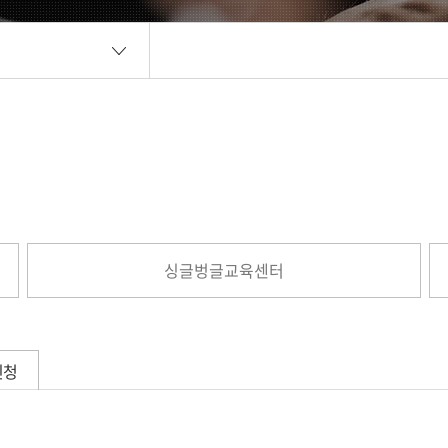
싱글벙글교육센터
신청