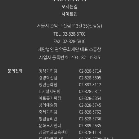
오시는길
사이트맵
서울시 관악구 신림로 3길 35(신림동)
TEL. 02-828-5700
FAX. 02-828-5810
재단법인 관악문화재단 대표 소홍삼
사업자 등록번호 : 403 - 82 - 15315
문의전화
정책기획팀
02-828-5714
경영혁신팀
02-828-5805
청년문화팀
02-883-8112
IT시설지원팀
02-828-5817
아트홀기획팀
02-828-5854
창의예술팀
02-828-5745
축제기획팀
02-828-5762
청렴윤리관
02-828-5736
문화도시센터
02-889-5635
싱글벙글교육센터
02-878-1114
도서관플러스팀
02-828-5700(내선1)