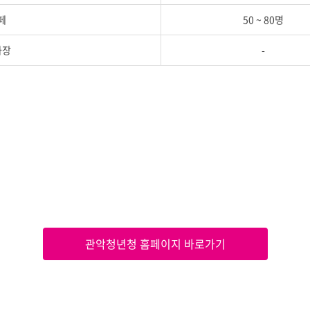
페
50 ~ 80명
차장
-
관악청년청 홈페이지 바로가기