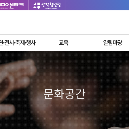
연ꞏ전시ꞏ축제ꞏ행사
교육
알림마당
이달의 일정
싱글벙글교육센터
재단소식
공연안내
사업공고
전시안내
입찰공고
축제안내
채용정보
문화공간
행사안내
질문과답변
자주묻는질문