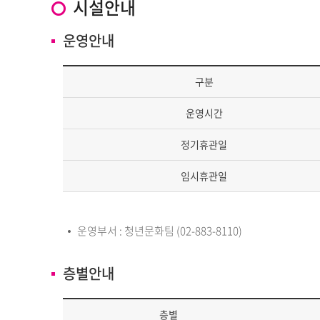
시설안내
운영안내
구분
운영시간
정기휴관일
임시휴관일
운영부서 : 청년문화팀 (02-883-8110)
층별안내
층별