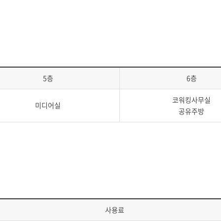
5층
6층
코워킹사무실
미디어실
공유주방
사용료