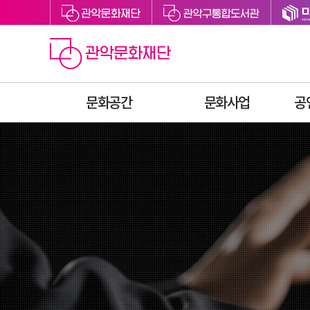
문화공간
문화사업
공
관악아트홀
예술지원
관악구립도서관
축제
관악어린이라운지
문화향유
싱글벙글교육센터
예술교육
미디어센터관악
문화복지
관천로 문화플랫폼
청년문화
S1472
후원
관악청년청
공간대관