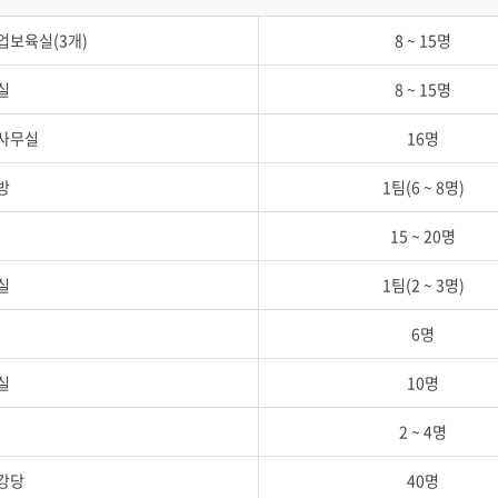
업보육실(3개)
8 ~ 15명
실
8 ~ 15명
사무실
16명
방
1팀(6 ~ 8명)
15 ~ 20명
실
1팀(2 ~ 3명)
6명
실
10명
2 ~ 4명
강당
40명