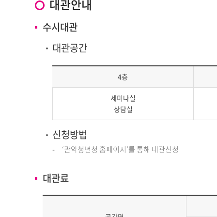
대관안내
수시대관
대관공간
4층
세미나실
상담실
신청방법
‘관악청년청 홈페이지’를 통해 대관신청
대관료
공간명