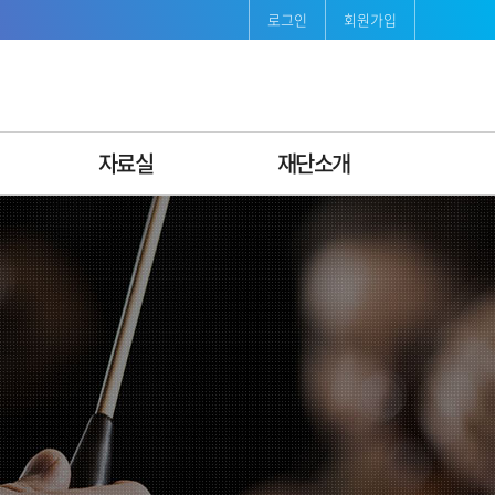
로그인
회원가입
자료실
재단소개
보도자료
재단소개
발간자료
인사말
서식자료
연혁
조직도ꞏ팀별안내
비전·미션 & CI
경영공시
지속가능경영
오시는길