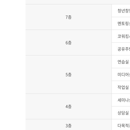
청년창
7층
멘토링
코워킹
6층
공유주
연습실
5층
미디어
작업실
세미나
4층
상담실
3층
다목적