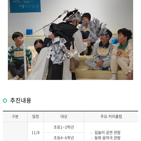
추진내용
구분
일정
대상
주요 커리큘럼
초등1~3학년
11/8
길놀이 공연 관람
초등4~6학년
동화 음악극 관람