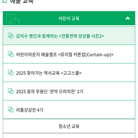
예술 교육
어린이 교육
김덕수 명인과 함께하는 <전통연희 앙상블 시즌2>
어린이라운지 예술캠프 <뮤지컬 커튼업(Curtain-up)>
2025 찾아가는 역사교육 <고고스쿨>
2025 꿈의 무용단 ‘관악 으라차찬’ 2기
리틀강감찬 4기
청소년 교육