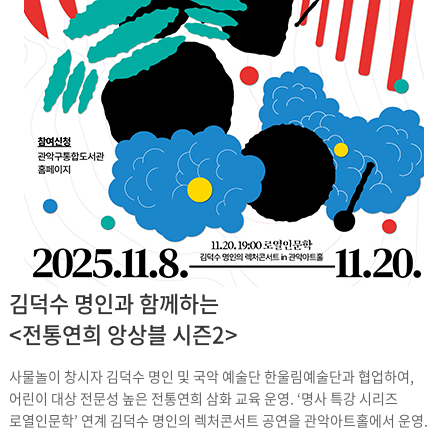
김덕수 명인과 함께하는
<전통연희 앙상블 시즌2>
사물놀이 창시자 김덕수 명인 및 국악 예술단 한울림예술단과 협업하여,
어린이 대상 전문성 높은 전통연희 삼화 교육 운영. ‘명사 특강 시리즈
로열인문학’ 연계 김덕수 명인의 렉처콘서트 공연을 관악아트홀에서 운영.