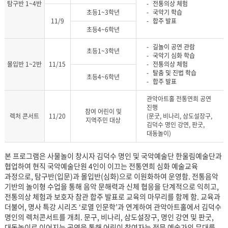
탐구반 1~4반
전통의상 체험
초등1~3학년
국악기 학습
11/9
합주 발표
초등4~6학년
길놀이 공연 관람
초등1~3학년
국악기 심화 학습
몰입반 1~2반
11/15
전통의상 체험
탈춤 및 진법 학습
초등4~6학년
합주 발표
관악아트홀 전통연희 공연
진행
참여 어린이 및
렉처 콘서트
11/20
(문굿, 비나리, 삼도설장구,
지역주민 대상
김덕수 명인 강연, 판굿,
대동놀이)
본 프로그램은 사물놀이 창시자 김덕수 명인 및 국악예술단 한울림예술단과
협업하여 현직 국악예술단원 4인이 이끄는 전통연희 심화 예술교육
과정으로, 탐구반(입문)과 몰입반(심화)으로 이원화하여 운영함. 전통음악
기반의 놀이형 수업을 통해 음악 문해력과 신체 협응을 단계적으로 익히고,
전통의상 체험과 보호자 참관 합주 발표로 교육의 마무리를 함께 함. 교육과
더불어, 명사 특강 시리즈 ‘로열 인문학’과 연계하여 관악아트홀에서 김덕수
명인의 렉처콘서트를 개최. 문구, 비나리, 삼도설장구, 명인 강연 및 판굿,
대동놀이로 이어지는 공연을 통해 어린이 참여자는 전문 예술가의 무대를