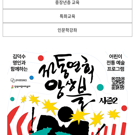
중장년층 교육
특화교육
인문학강좌