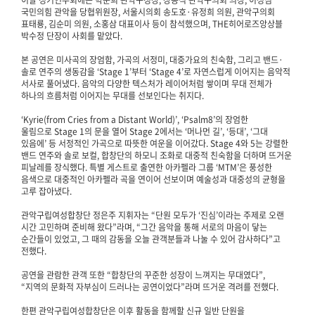
이날 정기연주회에는 박준희 관악구청장, 장동식 관악구의회 의장, 이성심
국민의힘 관악을 당협위원장, 서울시의회 송도호·유정희 의원, 관악구의회
표태룡, 김순미 의원, 소홍삼 대표이사 등이 참석했으며, THE히어로즈앙상블
박수정 단장이 사회를 맡았다.
본 공연은 미사곡의 장엄함, 가곡의 서정미, 대중가요의 친숙함, 그리고 밴드·
솔로 연주의 생동감을 ‘Stage 1’부터 ‘Stage 4’로 자연스럽게 이어지는 음악적
서사로 풀어냈다. 음악의 다양한 텍스처가 레이어처럼 쌓이며 무대 전체가
하나의 흐름처럼 이어지는 무대를 선보인다는 취지다.
‘Kyrie(from Cries from a Distant World)’, ‘Psalm8’의 장엄한
울림으로 Stage 1의 문을 열어 Stage 2에서는 ‘머나먼 길’, ‘등대’, ‘그대
있음에’ 등 서정적인 가곡으로 따뜻한 여운을 이어갔다. Stage 4와 5는 강렬한
밴드 연주와 솔로 보컬, 합창단의 하모니 조화로 대중적 친숙함을 더하며 뜨거운
피날레를 장식했다. 특별 게스트로 출연한 아카펠라 그룹 ‘MTM’은 풍성한
음색으로 대중적인 아카펠라 곡을 연이어 선보이며 예술성과 대중성의 균형을
고루 잡아냈다.
관악구립여성합창단 정은주 지휘자는 “단원 모두가 ‘진심’이라는 주제로 오랜
시간 고민하며 준비해 왔다”라며, “그간 음악을 통해 서로의 마음이 닿는
순간들이 있었고, 그 때의 감동을 오늘 관객분들과 나눌 수 있어 감사하다”고
전했다.
공연을 관람한 관객 또한 “합창단의 꾸준한 성장이 느껴지는 무대였다”,
“지역의 문화적 자부심이 드러나는 공연이었다”라며 뜨거운 격려를 전했다.
한편 관악구립여성합창단은 이후 활동을 함께할 신규 일반 단원을