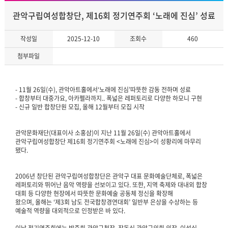
관악구립여성합창단, 제16회 정기연주회 ‘노래에 진심’ 성료
작성일
2025-12-10
조회수
460
첨부파일
- 11월 26일(수), 관악아트홀에서‘노래에 진심’따뜻한 감동 전하며 성료
- 합창부터 대중가요, 아카펠라까지.. 폭넓은 레퍼토리로 다양한 하모니 구현
- 신규 일반 합창단원 모집, 올해 12월부터 모집 시작
관악문화재단(대표이사 소홍삼)이 지난 11월 26일(수) 관악아트홀에서
관악구립여성합창단 제16회 정기연주회 <노래에 진심>이 성황리에 마무리
됐다.
2006년 창단된 관악구립여성합창단은 관악구 대표 문화예술단체로, 폭넓은
레퍼토리와 뛰어난 음악 역량을 선보이고 있다. 또한, 지역 축제와 대내외 합창
대회 등 다양한 현장에서 따뜻한 문화예술 공동체 정신을 확장해
왔으며, 올해는 ‘제3회 남도 전국합창경연대회’ 일반부 은상을 수상하는 등
예술적 역량을 대외적으로 인정받은 바 있다.