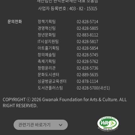
재단법인 관악문화재단 대표 소홍삼
사업자 등록번호 : 403 - 82 - 15315
문의전화
정책기획팀
02-828-5714
경영혁신팀
02-828-5805
청년문화팀
02-883-8112
IT시설지원팀
02-828-5817
아트홀기획팀
02-828-5854
창의예술팀
02-828-5745
축제기획팀
02-828-5762
청렴윤리관
02-828-5736
문화도시센터
02-889-5635
싱글벙글교육센터
02-878-1114
도서관플러스팀
02-828-5700(내선1)
COPYRIGHT ⓒ 2026 Gwanak Foundation for Arts & Culture. ALL
RIGHT RESERVED.
관악문화재단
관련기관 바로가기
관악구통합도서관