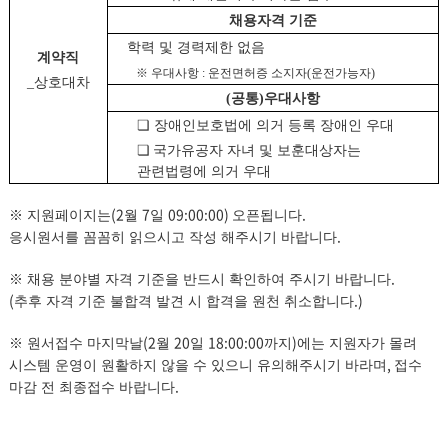
채용자격 기준
학력 및 경력제한 없음
계약직
※
우대사항
:
운전면허증 소지자
(
운전가능자
)
_
상호대차
(
공통
)
우대사항
❏
장애인보호법에 의거 등록 장애인 우대
❏
국가유공자 자녀 및 보훈대상자는
관련법령에 의거 우대
(2
7
09:00:00)
.
※
지원페이지는
월
일
오픈됩니다
.
응시원서를 꼼꼼히 읽으시고 작성 해주시기 바랍니다
.
※
채용 분야별 자격 기준을 반드시 확인하여 주시기 바랍니다
(
.)
추후 자격 기준 불합격 발견 시 합격을 원천 취소합니다
(2
20
18:00:00
)
※
원서접수 마지막날
월
일
까지
에는 지원자가 몰려
,
시스템 운영이 원활하지 않을 수 있으니 유의해주시기 바라며
접수
.
마감 전 최종접수 바랍니다