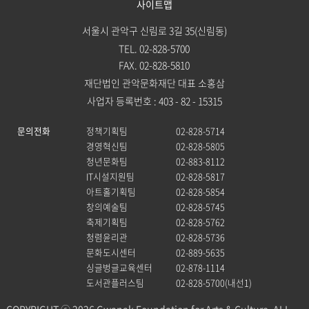
사이트맵
서울시 관악구 신림로 3길 35(신림동)
TEL. 02-828-5700
FAX. 02-828-5810
재단법인 관악문화재단 대표 소홍삼
사업자 등록번호 : 403 - 82 - 15315
문의전화
정책기획팀
02-828-5714
경영혁신팀
02-828-5805
청년문화팀
02-883-8112
IT시설지원팀
02-828-5817
아트홀기획팀
02-828-5854
창의예술팀
02-828-5745
축제기획팀
02-828-5762
청렴윤리관
02-828-5736
문화도시센터
02-889-5635
싱글벙글교육센터
02-878-1114
도서관플러스팀
02-828-5700(내선1)