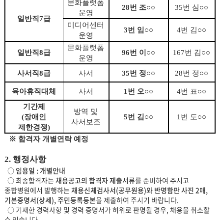
문화플랫폼
28
번 조
○○
35
번 심
○○
운영
일반직
7
급
미디어센터
3
번 임
○○
4
번 김
○○
운영
문화플랫폼
일반직
8
급
96
번 이
○○
167
번 김
○○
운영
사서직
8
급
사서
35
번 정
○○
28
번 정
○○
육아휴직대체
사서
1
번 오
○○
4
번 표
○○
기간제
방역 및
(
장애인
5
번 김
○○
1
번 도
○○
사서보조
제한경쟁
)
※ 합격자 개별연락 예정
2.
행정사항
○
임용일 : 개별안내
○ 최종합격자는
채용공고의 합격자 제출서류
를 준비하여 주시고
종합병원에서 발행하는
채용신체검사서(공무원용)와 반명함판 사진 2매,
기본증명서(상세), 주민등록등본
을 제출하여 주시기 바랍니다.
○ 기재한 경력사항 및 경력 증명서가 허위로 판명될 경우, 채용을 취소할
수 있습니다.