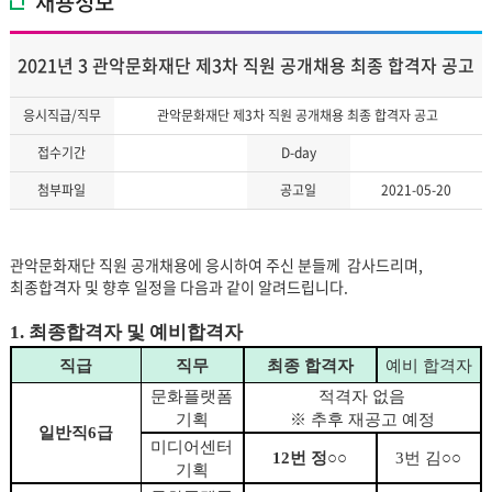
채용정보
2021년 3 관악문화재단 제3차 직원 공개채용 최종 합격자 공고
응시직급/직무
관악문화재단 제3차 직원 공개채용 최종 합격자 공고
접수기간
D-day
첨부파일
공고일
2021-05-20
관악문화재단 직원 공개채용에 응시하여 주신 분들께 감사드리며,
최종합격자 및 향후 일정을 다음과 같이 알려드립니다.
1.
최종합격자 및 예비합격자
직급
직무
최종 합격자
예비 합격자
문화플랫폼
적격자 없음
기획
※
추후 재공고 예정
일반직
6
급
미디어센터
12
번 정
○○
3
번 김
○○
기획