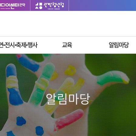
연ꞏ전시ꞏ축제ꞏ행사
교육
알림마당
이달의 일정
싱글벙글교육센터
재단소식
공연안내
사업공고
전시안내
입찰공고
축제안내
채용정보
알림마당
행사안내
질문과답변
자주묻는질문