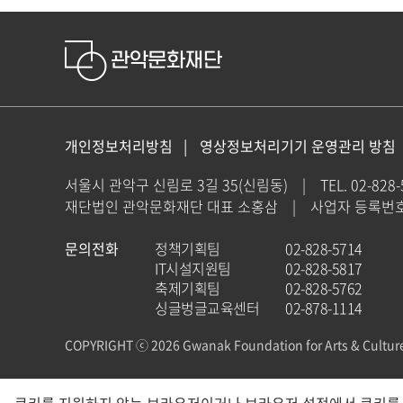
개인정보처리방침
영상정보처리기기 운영관리 방침
서울시 관악구 신림로 3길 35(신림동)
|
TEL. 02-828
재단법인 관악문화재단 대표 소홍삼
|
사업자 등록번호 : 
문의전화
정책기획팀
02-828-5714
IT시설지원팀
02-828-5817
축제기획팀
02-828-5762
싱글벙글교육센터
02-878-1114
COPYRIGHT ⓒ 2026 Gwanak Foundation for Arts & Cultur