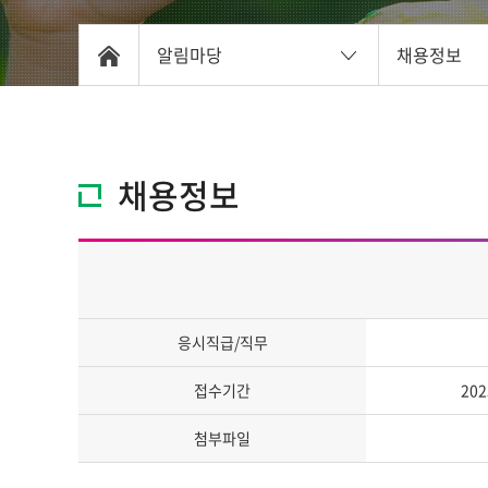
알림마당
채용정보
채용정보
응시직급/직무
접수기간
202
첨부파일