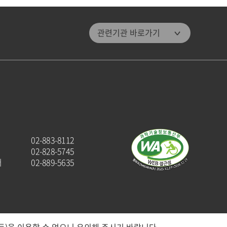
관악문화재단
관련기관 바로가기
관악구통합도서관
미디어센터관악
관악청년청
패밀리 사이트
관악구청
관악해피매거진
02-883-8112
관악문화원
02-828-5745
터
02-889-5635