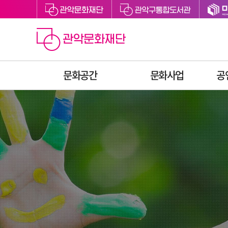
문화공간
문화사업
공
관악아트홀
예술지원
관악구립도서관
축제
관악어린이라운지
문화향유
싱글벙글교육센터
예술교육
미디어센터관악
문화복지
관천로 문화플랫폼
청년문화
S1472
후원
관악청년청
공간대관