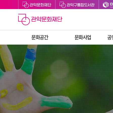
문화공간
문화사업
공
관악아트홀
예술지원
관악구립도서관
축제
관악어린이라운지
문화향유
싱글벙글교육센터
예술교육
미디어센터관악
문화복지
관천로 문화플랫폼
청년문화
S1472
후원
관악청년청
공간대관