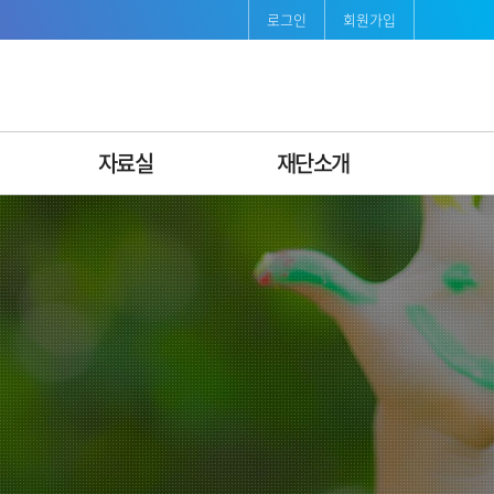
로그인
회원가입
자료실
재단소개
보도자료
재단소개
발간자료
인사말
서식자료
연혁
조직도ꞏ팀별안내
비전·미션 & CI
경영공시
지속가능경영
오시는길