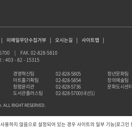
이메일무단수집거부
오시는길
사이트맵
-5700
|
FAX. 02-828-5810
403 - 82 - 15315
경영혁신팀
02-828-5805
청년문화팀
아트홀기획팀
02-828-5854
창의예술팀
청렴윤리관
02-828-5736
문화도시센
도서관플러스팀
02-828-5700(내선1)
e. ALL RIGHT RESERVED.
용하지 않음으로 설정되어 있는 경우 사이트의 일부 기능(로그인 등