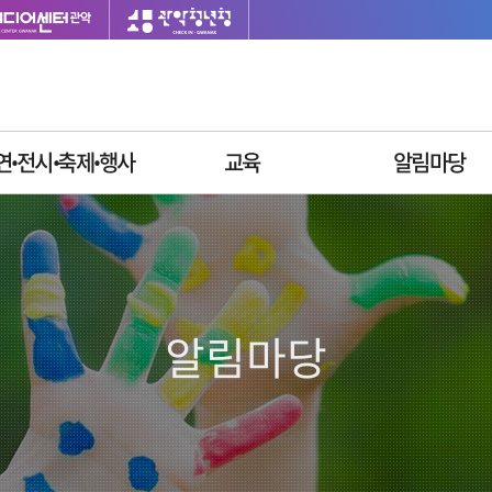
연ꞏ전시ꞏ축제ꞏ행사
교육
알림마당
이달의 일정
싱글벙글교육센터
재단소식
공연안내
사업공고
전시안내
입찰공고
축제안내
채용정보
알림마당
행사안내
질문과답변
자주묻는질문