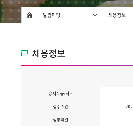
알림마당
채용정보
채용정보
응시직급/직무
접수기간
202
첨부파일