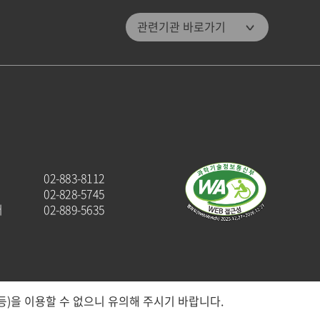
관악문화재단
관련기관 바로가기
관악구통합도서관
미디어센터관악
관악청년청
패밀리 사이트
관악구청
관악해피매거진
02-883-8112
관악문화원
02-828-5745
터
02-889-5635
)을 이용할 수 없으니 유의해 주시기 바랍니다.