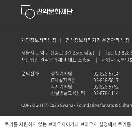
개인정보처리방침
영상정보처리기기 운영관리 방침
서울시 관악구 신림로 3길 35(신림동)
|
TEL. 02-828
재단법인 관악문화재단 대표 소홍삼
|
사업자 등록번호 : 
문의전화
정책기획팀
02-828-5714
IT시설지원팀
02-828-5817
축제기획팀
02-828-5762
싱글벙글교육센터
02-878-1114
COPYRIGHT ⓒ 2026 Gwanak Foundation for Arts & Cultur
쿠키를 지원하지 않는 브라우저이거나 브라우저 설정에서 쿠키를 사