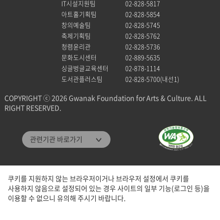
IT시설지원팀
02-828-5817
아트홀기획팀
02-828-5854
창의예술팀
02-828-5745
축제기획팀
02-828-5762
청렴윤리관
02-828-5736
문화도시센터
02-889-5635
싱글벙글교육센터
02-878-1114
도서관플러스팀
02-828-5700(내선1)
COPYRIGHT ⓒ 2026 Gwanak Foundation for Arts & Culture. ALL
RIGHT RESERVED.
관악문화재단
관련기관 바로가기
관악구통합도서관
미디어센터관악
쿠키를 지원하지 않는 브라우저이거나 브라우저 설정에서 쿠키를
관악청년청
사용하지 않음으로 설정되어 있는 경우 사이트의 일부 기능(로그인 등)을
패밀리 사이트
이용할 수 없으니 유의해 주시기 바랍니다.
관악구청