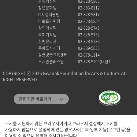
경영혁신팀
02-828-5805
청년문화팀
02-883-8112
IT시설지원팀
02-828-5817
아트홀기획팀
02-828-5854
창의예술팀
02-828-5745
축제기획팀
02-828-5762
청렴윤리관
02-828-5736
문화도시센터
02-889-5635
싱글벙글교육센터
02-878-1114
도서관플러스팀
02-828-5700(내선1)
COPYRIGHT ⓒ 2026 Gwanak Foundation for Arts & Culture. ALL
RIGHT RESERVED.
관악문화재단
관련기관 바로가기
관악구통합도서관
미디어센터관악
쿠키를 지원하지 않는 브라우저이거나 브라우저 설정에서 쿠키를
관악청년청
사용하지 않음으로 설정되어 있는 경우 사이트의 일부 기능(로그인 등)을
패밀리 사이트
이용할 수 없으니 유의해 주시기 바랍니다.