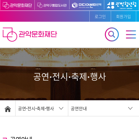
로그인
회원가입
공연ꞏ전시ꞏ축제ꞏ행사
공연ꞏ전시ꞏ축제ꞏ행사
공연안내