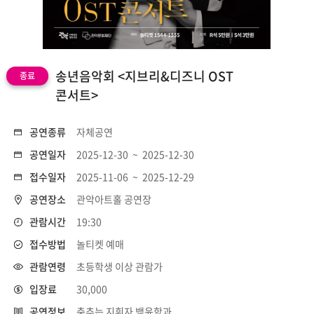
송년음악회 <지브리&디즈니 OST
종료
콘서트>
공연종류
자체공연
공연일자
2025-12-30 ~ 2025-12-30
접수일자
2025-11-06 ~ 2025-12-29
공연장소
관악아트홀 공연장
관람시간
19:30
접수방법
놀티켓 예매
관람연령
초등학생 이상 관람가
입장료
30,000
공연정보
춤추는 지휘자 백윤학과