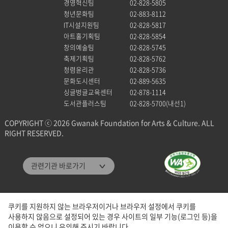
경영혁신팀
02-828-5805
청년문화팀
02-883-8112
IT시설지원팀
02-828-5817
아트홀기획팀
02-828-5854
창의예술팀
02-828-5745
축제기획팀
02-828-5762
청렴윤리관
02-828-5736
문화도시센터
02-889-5635
싱글벙글교육센터
02-878-1114
도서관플러스팀
02-828-5700(내선1)
COPYRIGHT ⓒ 2026 Gwanak Foundation for Arts & Culture. ALL
RIGHT RESERVED.
관악문화재단
관련기관 바로가기
관악구통합도서관
미디어센터관악
쿠키를 지원하지 않는 브라우저이거나 브라우저 설정에서 쿠키를
관악청년청
사용하지 않음으로 설정되어 있는 경우 사이트의 일부 기능(로그인 등)을
패밀리 사이트
이용할 수 없으니 유의해 주시기 바랍니다.