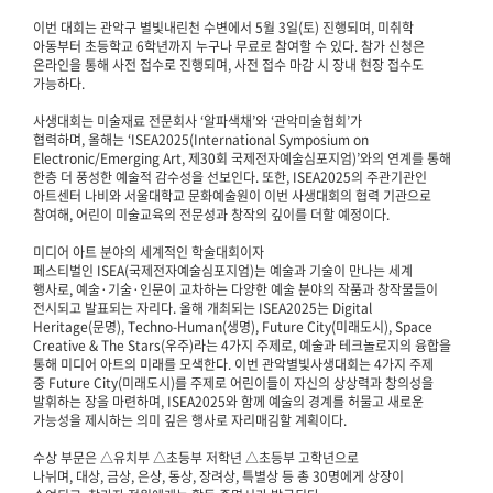
이번 대회는 관악구 별빛내린천 수변에서 5월 3일(토) 진행되며, 미취학
아동부터 초등학교 6학년까지 누구나 무료로 참여할 수 있다. 참가 신청은
온라인을 통해 사전 접수로 진행되며, 사전 접수 마감 시 장내 현장 접수도
가능하다.
사생대회는 미술재료 전문회사 ‘알파색채’와 ‘관악미술협회’가
협력하며, 올해는 ‘ISEA2025(International Symposium on
Electronic/Emerging Art, 제30회 국제전자예술심포지엄)’와의 연계를 통해
한층 더 풍성한 예술적 감수성을 선보인다. 또한, ISEA2025의 주관기관인
아트센터 나비와 서울대학교 문화예술원이 이번 사생대회의 협력 기관으로
참여해, 어린이 미술교육의 전문성과 창작의 깊이를 더할 예정이다.
미디어 아트 분야의 세계적인 학술대회이자
페스티벌인 ISEA(국제전자예술심포지엄)는 예술과 기술이 만나는 세계
행사로, 예술·기술·인문이 교차하는 다양한 예술 분야의 작품과 창작물들이
전시되고 발표되는 자리다. 올해 개최되는 ISEA2025는 Digital
Heritage(문명), Techno-Human(생명), Future City(미래도시), Space
Creative & The Stars(우주)라는 4가지 주제로, 예술과 테크놀로지의 융합을
통해 미디어 아트의 미래를 모색한다. 이번 관악별빛사생대회는 4가지 주제
중 Future City(미래도시)를 주제로 어린이들이 자신의 상상력과 창의성을
발휘하는 장을 마련하며, ISEA2025와 함께 예술의 경계를 허물고 새로운
가능성을 제시하는 의미 깊은 행사로 자리매김할 계획이다.
수상 부문은 △유치부 △초등부 저학년 △초등부 고학년으로
나뉘며, 대상, 금상, 은상, 동상, 장려상, 특별상 등 총 30명에게 상장이