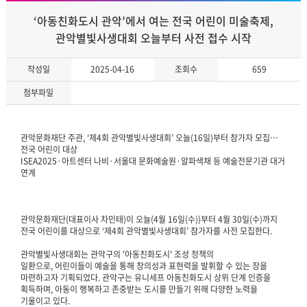
‘아동친화도시 관악’에서 여는 전국 어린이 미술축제,
관악별빛사생대회 오늘부터 사전 접수 시작
작성일
2025-04-16
조회수
659
첨부파일
관악문화재단 주관, ‘제4회 관악별빛사생대회’ 오늘(16일)부터 참가자 모집…
전국 어린이 대상
ISEA2025·아트센터 나비·서울대 문화예술원·알파색채 등 예술전문기관 대거
연계
관악문화재단(대표이사 차민태)이 오늘(4월 16일(수))부터 4월 30일(수)까지
전국 어린이를 대상으로 ‘제4회 관악별빛사생대회’ 참가자를 사전 모집한다.
관악별빛사생대회는 관악구의 '아동친화도시' 조성 정책의
일환으로, 어린이들이 예술을 통해 창의성과 표현력을 발휘할 수 있는 장을
마련하고자 기획되었다. 관악구는 유니세프 아동친화도시 상위 단계 인증을
획득하며, 아동이 행복하고 존중받는 도시를 만들기 위해 다양한 노력을
기울이고 있다.