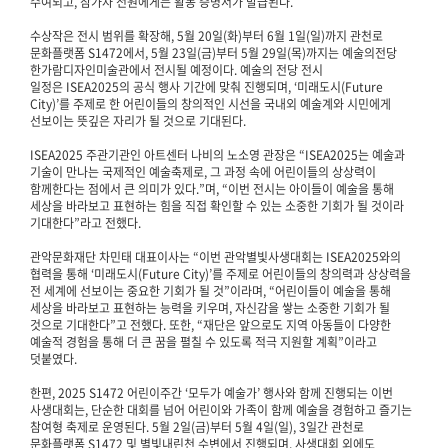
수여되고, 참가자 전원에게는 활동 증명서가 발급된다.
수상작은 전시 범위를 확장해, 5월 20일(화)부터 6월 1일(일)까지 관천로
문화플랫폼 S1472에서, 5월 23일(금)부터 5월 29일(목)까지는 예술의전당
한가람디자인미술관에서 전시될 예정이다. 예술의 전당 전시
일정은 ISEA2025의 공식 행사 기간에 맞춰 진행되며, ‘미래도시(Future
City)’를 주제로 한 어린이들의 창의적인 시선을 국내외 예술계와 시민에게
선보이는 뜻깊은 자리가 될 것으로 기대된다.
ISEA2025 주관기관인 아트센터 나비의 노소영 관장은 “ISEA2025는 예술과
기술이 만나는 국제적인 예술축제로, 그 과정 속에 어린이들의 상상력이
함께한다는 점에서 큰 의미가 있다.”며, “이번 전시는 아이들이 예술을 통해
세상을 바라보고 표현하는 힘을 직접 확인할 수 있는 소중한 기회가 될 것이라
기대한다”라고 전했다.
관악문화재단 차민태 대표이사는 “이번 관악별빛사생대회는 ISEA2025와의
협력을 통해 ‘미래도시(Future City)’를 주제로 어린이들의 창의력과 상상력을
전 세계에 선보이는 중요한 기회가 될 것”이라며, “어린이들이 예술을 통해
세상을 바라보고 표현하는 능력을 키우며, 자신감을 쌓는 소중한 기회가 될
것으로 기대한다”고 전했다. 또한, “재단은 앞으로도 지역 아동들이 다양한
예술적 경험을 통해 더 큰 꿈을 펼칠 수 있도록 적극 지원할 계획”이라고
덧붙였다.
한편, 2025 S1472 어린이주간 ‘모두가 예술가’ 행사와 함께 진행되는 이번
사생대회는, 단순한 대회를 넘어 어린이와 가족이 함께 예술을 경험하고 즐기는
참여형 축제로 운영된다. 5월 2일(금)부터 5월 4일(일), 3일간 관천로
문화플랫폼 S1472 및 별빛내린천 수변에서 진행되며, 사생대회 외에도