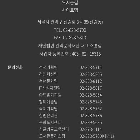
오시는길
사이트맵
서울시 관악구 신림로 3길 35(신림동)
TEL. 02-828-5700
FAX. 02-828-5810
재단법인 관악문화재단 대표 소홍삼
사업자 등록번호 : 403 - 82 - 15315
문의전화
정책기획팀
02-828-5714
경영혁신팀
02-828-5805
청년문화팀
02-883-8112
IT시설지원팀
02-828-5817
아트홀기획팀
02-828-5854
창의예술팀
02-828-5745
축제기획팀
02-828-5762
청렴윤리관
02-828-5736
문화도시센터
02-889-5635
싱글벙글교육센터
02-878-1114
도서관플러스팀
02-828-5700(내선1)