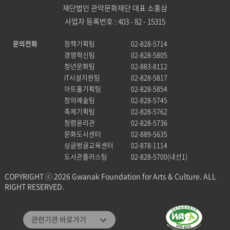
재단법인 관악문화재단 대표 소홍삼
사업자 등록번호 : 403 - 82 - 15315
문의전화
정책기획팀
02-828-5714
경영혁신팀
02-828-5805
청년문화팀
02-883-8112
IT시설지원팀
02-828-5817
아트홀기획팀
02-828-5854
창의예술팀
02-828-5745
축제기획팀
02-828-5762
청렴윤리관
02-828-5736
문화도시센터
02-889-5635
싱글벙글교육센터
02-878-1114
도서관플러스팀
02-828-5700(내선1)
COPYRIGHT ⓒ 2026 Gwanak Foundation for Arts & Culture. ALL
RIGHT RESERVED.
관악문화재단
관련기관 바로가기