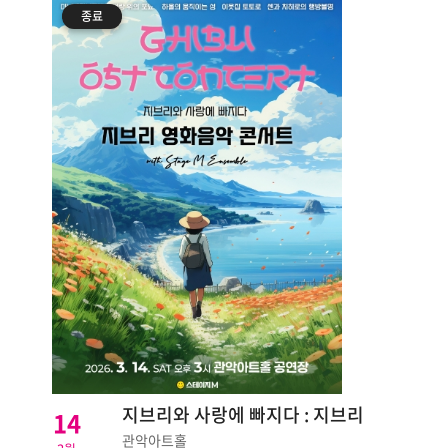
종료
지브리와 사랑에 빠지다 : 지브리
14
영화음악 콘서트 스페셜 2026 - 서울
관악아트홀