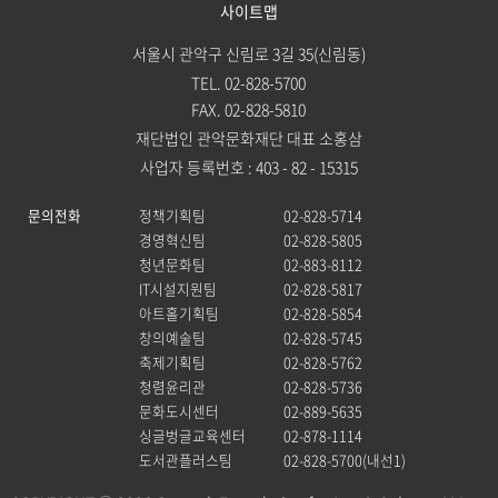
사이트맵
서울시 관악구 신림로 3길 35(신림동)
TEL. 02-828-5700
FAX. 02-828-5810
재단법인 관악문화재단 대표 소홍삼
사업자 등록번호 : 403 - 82 - 15315
문의전화
정책기획팀
02-828-5714
경영혁신팀
02-828-5805
청년문화팀
02-883-8112
IT시설지원팀
02-828-5817
아트홀기획팀
02-828-5854
창의예술팀
02-828-5745
축제기획팀
02-828-5762
청렴윤리관
02-828-5736
문화도시센터
02-889-5635
싱글벙글교육센터
02-878-1114
도서관플러스팀
02-828-5700(내선1)