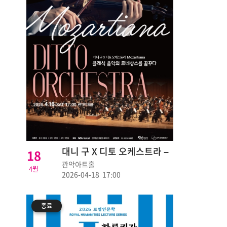
대니 구 X 디토 오케스트라 –
18
Mozartiana
관악아트홀
4월
2026-04-18 17:00
종료