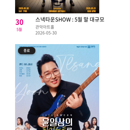
스낵타운SHOW : 5월 말 대규모
30
대폭소 대잔치
관악아트홀
5월
2026-05-30
종료