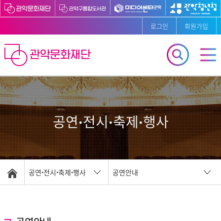
로그인
회원가입
공연ꞏ전시ꞏ축제ꞏ행사
공연ꞏ전시ꞏ축제ꞏ행사
공연안내