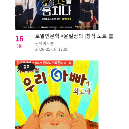
로열인문학 <윤일상의 [창작 노트]를
16
훔치다>
관악아트홀
5월
2026-05-16 17:00
종료