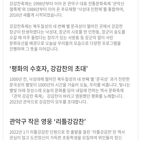
강감찬축제는 1998년부터 이어 온 관악구 대표 전통문화축제 ‘관악산
철쭉제’와 1988년부터 이어 온 추모제향 ‘낙성대 인헌제’를 통합하여,
2016년 새롭게 시작되었습니다.
강감찬축제는 북두칠성의 네 번째 별 문곡성이 떨어진 곳에서 강감찬
장군이 탄생하였다는 낙성대, 장군의 시호를 딴 인헌동, 장군이 송도를
오갈 때 자주 들렀다는 정자가 있는 서원동 등 장군의 얼이 서린
문화유산을 배경으로 오늘날 우리들의 모습으로 다양한 프로그램을
진행하며 그 뜻을 이어갑니다.
‘평화의 수호자, 강감찬의 초대’
1000년 전, 낙성대에 떨어진 북두칠성의 네 번째 별 ‘문곡성’ 과거 찬란한
문곡성의 별빛이 1000년의 시간을 거슬러 오늘, 우리를 비춥니다. 빛나는
별빛 아래 정성스레 오늘의 문화를 담아 내일에 전하는 역사 문화축제
「관악 강감찬 축제」 강감찬이 바라고 염원했던 평화를 노래합니다.
2023년 관악으로 강감찬이 모두를 초대합니다.
관악구 작은 영웅 ‘리틀강감찬’
2022년 1기 리틀강감찬 단원으로 첫 출발을 알린 '리틀강감찬'은 역사
관심이 많고 도전정신이 가득한 초등학생을 모집하여 위인들의 정신