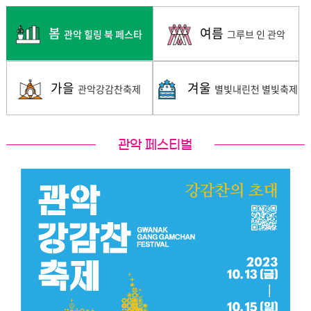
봄
여름
관악 힐링 북 페스타
그루브 인 관악
가을
겨울
관악강감찬축제
별빛내린천 별빛축제
관악 페스티벌