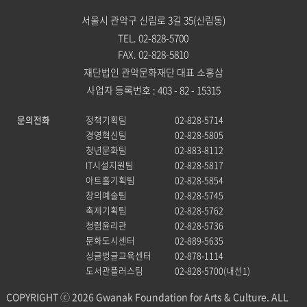
서울시 관악구 신림로 3길 35(신림동)
TEL. 02-828-5700
FAX. 02-828-5810
재단법인 관악문화재단 대표 소홍삼
사업자 등록번호 : 403 - 82 - 15315
문의전화
정책기획팀
02-828-5714
경영혁신팀
02-828-5805
청년문화팀
02-883-8112
IT시설지원팀
02-828-5817
아트홀기획팀
02-828-5854
창의예술팀
02-828-5745
축제기획팀
02-828-5762
청렴윤리관
02-828-5736
문화도시센터
02-889-5635
싱글벙글교육센터
02-878-1114
도서관플러스팀
02-828-5700(내선1)
COPYRIGHT ⓒ 2026 Gwanak Foundation for Arts & Culture. ALL