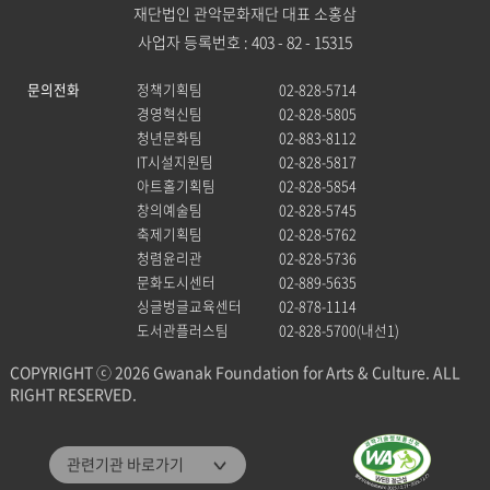
재단법인 관악문화재단 대표 소홍삼
사업자 등록번호 : 403 - 82 - 15315
문의전화
정책기획팀
02-828-5714
경영혁신팀
02-828-5805
청년문화팀
02-883-8112
IT시설지원팀
02-828-5817
아트홀기획팀
02-828-5854
창의예술팀
02-828-5745
축제기획팀
02-828-5762
청렴윤리관
02-828-5736
문화도시센터
02-889-5635
싱글벙글교육센터
02-878-1114
도서관플러스팀
02-828-5700(내선1)
COPYRIGHT ⓒ 2026 Gwanak Foundation for Arts & Culture. ALL
RIGHT RESERVED.
관악문화재단
관련기관 바로가기
관악구통합도서관