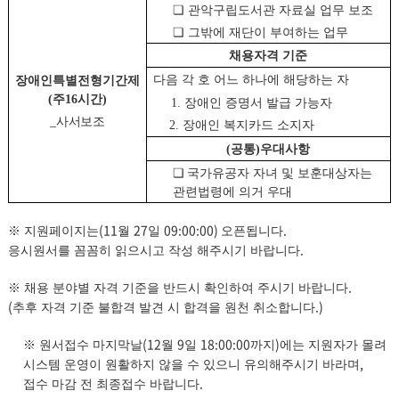
❏
관악구립도서관 자료실 업무 보조
❏
그밖에 재단이 부여하는 업무
채용자격 기준
다음 각 호 어느 하나에 해당하는 자
장애인특별전형기간제
(
주
16
시간
)
1.
장애인 증명서 발급 가능자
_
사서보조
2.
장애인 복지카드 소지자
(
공통
)
우대사항
❏
국가유공자 자녀 및 보훈대상자는
관련법령에 의거 우대
(11
27
09:00:00)
.
※
지원페이지는
월
일
오픈됩니다
.
응시원서를 꼼꼼히 읽으시고 작성 해주시기 바랍니다
.
※
채용 분야별 자격 기준을 반드시 확인하여 주시기 바랍니다
(
.)
추후 자격 기준 불합격 발견 시 합격을 원천 취소합니다
(12
9
18:00:00
)
※
원서접수 마지막날
월
일
까지
에는 지원자가 몰려
,
시스템 운영이 원활하지 않을 수 있으니 유의해주시기 바라며
.
접수 마감 전 최종접수 바랍니다