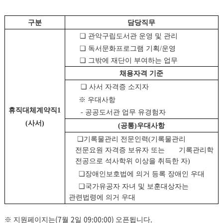
구분
담당직무
❏
관악구립도서관 운영 및 관리
❏
독서문화프로그램 기획
/
운영
❏
그밖에 재단이 부여하는 업무
채용자격 기준
❏
사서 자격증 소지자
※
우대사항
휴직대체계약직
1
-
공공도서관 업무 유경험자
(
사서
)
(
공통
)
우대사항
❏
기록물관리 전문인력
(
기록물관리
전문요원 자격증 보유자 또는 기록관리학
전공으로 석사학위 이상을 취득한 자
)
❏
장애인보호법에 의거 등록 장애인 우대
❏
국가유공자 자녀 및 보훈대상자는
관련법령에 의거 우대
(7
2
09:00:00)
.
※
지원페이지는
월
일
오픈됩니다