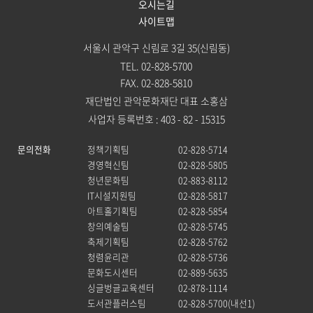
오시는길
사이트맵
서울시 관악구 신림로 3길 35(신림동)
TEL. 02-828-5700
FAX. 02-828-5810
재단법인 관악문화재단 대표 소홍삼
사업자 등록번호 : 403 - 82 - 15315
문의전화
정책기획팀
02-828-5714
경영혁신팀
02-828-5805
청년문화팀
02-883-8112
IT시설지원팀
02-828-5817
아트홀기획팀
02-828-5854
창의예술팀
02-828-5745
축제기획팀
02-828-5762
청렴윤리관
02-828-5736
문화도시센터
02-889-5635
싱글벙글교육센터
02-878-1114
도서관플러스팀
02-828-5700(내선1)