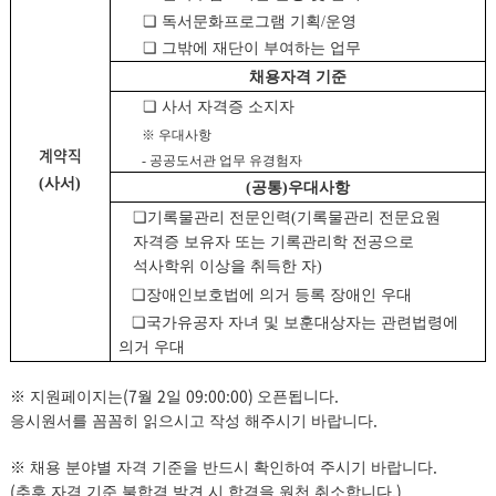
❏
독서문화프로그램 기획
/
운영
❏
그밖에 재단이 부여하는 업무
채용자격 기준
❏
사서 자격증 소지자
※
우대사항
계약직
-
공공도서관 업무 유경험자
(
사서
)
(
공통
)
우대사항
❏
기록물관리 전문인력
(
기록물관리 전문요원
자격증 보유자 또는 기록관리학 전공으로
석사학위 이상을 취득한 자
)
❏
장애인보호법에 의거 등록 장애인 우대
❏
국가유공자 자녀 및 보훈대상자는 관련법령에
의거 우대
(7
2
09:00:00)
.
※
지원페이지는
월
일
오픈됩니다
.
응시원서를 꼼꼼히 읽으시고 작성 해주시기 바랍니다
.
※
채용 분야별 자격 기준을 반드시 확인하여 주시기 바랍니다
(
.)
추후 자격 기준 불합격 발견 시 합격을 원천 취소합니다