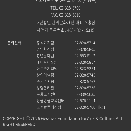
서울시 관악구 신림로 3길 35(신림동)
TEL. 02-828-5700
FAX. 02-828-5810
재단법인 관악문화재단 대표 소홍삼
사업자 등록번호 : 403 - 82 - 15315
문의전화
정책기획팀
02-828-5714
경영혁신팀
02-828-5805
청년문화팀
02-883-8112
IT시설지원팀
02-828-5817
아트홀기획팀
02-828-5854
창의예술팀
02-828-5745
축제기획팀
02-828-5762
청렴윤리관
02-828-5736
문화도시센터
02-889-5635
싱글벙글교육센터
02-878-1114
도서관플러스팀
02-828-5700(내선1)
COPYRIGHT ⓒ 2026 Gwanak Foundation for Arts & Culture. ALL
RIGHT RESERVED.