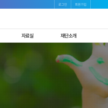
로그인
회원가입
자료실
재단소개
보도자료
재단소개
발간자료
인사말
서식자료
연혁
조직도ꞏ팀별안내
비전·미션 & CI
경영공시
지속가능경영
오시는길