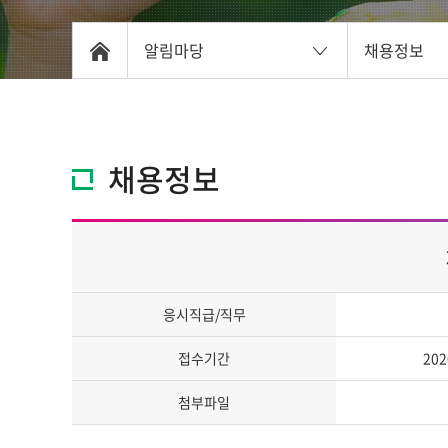
알림마당
채용정보
채용정보
응시직급/직무
접수기간
202
첨부파일