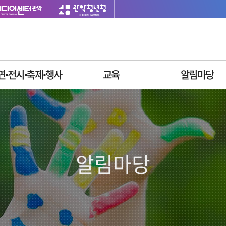
연ꞏ전시ꞏ축제ꞏ행사
교육
알림마당
이달의 일정
싱글벙글교육센터
재단소식
공연안내
사업공고
전시안내
입찰공고
축제안내
채용정보
알림마당
행사안내
질문과답변
자주묻는질문