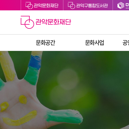
문화공간
문화사업
공
관악아트홀
예술지원
관악구립도서관
축제
관악어린이라운지
문화향유
싱글벙글교육센터
예술교육
미디어센터관악
문화복지
관천로 문화플랫폼
청년문화
S1472
후원
관악청년청
공간대관