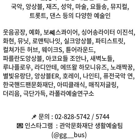
국악, 앙상블, 재즈, 성악, 마술, 요들송, 뮤지컬,
트롯트, 댄스 등의 다양한 예술인
웃음공장, 예화, 보쎼스콰이어, 싱어송라이터 이진석,
화현, 뮤닛, 로맨틱나잇, 실크앙상블, 파티스트릿,
컬쳐가든 허브, 웨이크S, 튠어라운드,
파를란도앙상블, 아코요들 조안나, 새벽노들,
루나플로우, 라디안테, 에뜨왈 하모니유즈, 노래짝꿍,
별빛유랑단, 앙상블ER, 호레이, 나인티, 퓨전국악 연,
한국핸드팬문화재단, 아띠클래식, 매직저글링,
더리음, 극단가득, 라폴라예술연구소
📌 문의 : 02-828-5742 / 5744
💌 인스타그램 : 관악문화재단 생활예술팀
(@gg__bus)