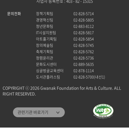
사업자 등록번호 : 403 - 82 - 15315
문의전화
정책기획팀
02-828-5714
경영혁신팀
02-828-5805
청년문화팀
02-883-8112
IT시설지원팀
02-828-5817
아트홀기획팀
02-828-5854
창의예술팀
02-828-5745
축제기획팀
02-828-5762
청렴윤리관
02-828-5736
문화도시센터
02-889-5635
싱글벙글교육센터
02-878-1114
도서관플러스팀
02-828-5700(내선1)
COPYRIGHT ⓒ 2026 Gwanak Foundation for Arts & Culture. ALL
RIGHT RESERVED.
관악문화재단
관련기관 바로가기
관악구통합도서관
미디어센터관악