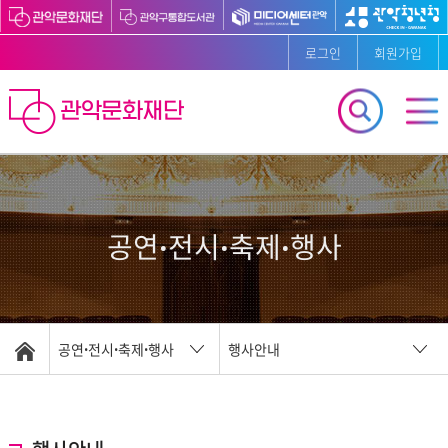
로그인
회원가입
공연ꞏ전시ꞏ축제ꞏ행사
공연ꞏ전시ꞏ축제ꞏ행사
행사안내