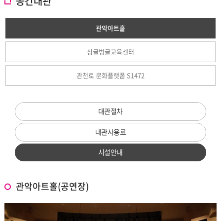
공간대관
관악아트홀
싱글벙글교육센터
관천로 문화플랫폼 S1472
대관절차
대관사용료
시설안내
관악아트홀(공연장)