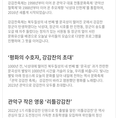
강감찬축제는 1998년부터 이어 온 관악구 대표 전통문화축제 ‘관악산
철쭉제’와 1988년부터 이어 온 추모제향 ‘낙성대 인헌제’를 통합하여,
2016년 새롭게 시작되었습니다.
강감찬축제는 북두칠성의 네 번째 별 문곡성이 떨어진 곳에서 강감찬
장군이 탄생하였다는 낙성대, 장군의 시호를 딴 인헌동, 장군이 송도를
오갈 때 자주 들렀다는 정자가 있는 서원동 등 장군의 얼이 서린
문화유산을 배경으로 오늘날 우리들의 모습으로 다양한 프로그램을
진행하며 그 뜻을 이어갑니다.
‘평화의 수호자, 강감찬의 초대’
1000년 전, 낙성대에 떨어진 북두칠성의 네 번째 별 ‘문곡성’ 과거 찬란한
문곡성의 별빛이 1000년의 시간을 거슬러 오늘, 우리를 비춥니다. 빛나는
별빛 아래 정성스레 오늘의 문화를 담아 내일에 전하는 역사 문화축제
「관악 강감찬 축제」 강감찬이 바라고 염원했던 평화를 노래합니다.
2023년 관악으로 강감찬이 모두를 초대합니다.
관악구 작은 영웅 ‘리틀강감찬’
2022년 1기 리틀강감찬 단원으로 첫 출발을 알린 '리틀강감찬'은 역사
관심이 많고 도전정신이 가득한 초등학생을 모집하여 위인들의 정신