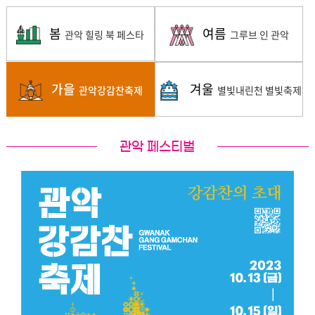
봄
여름
관악 힐링 북 페스타
그루브 인 관악
가을
겨울
관악강감찬축제
별빛내린천 별빛축제
관악 페스티벌