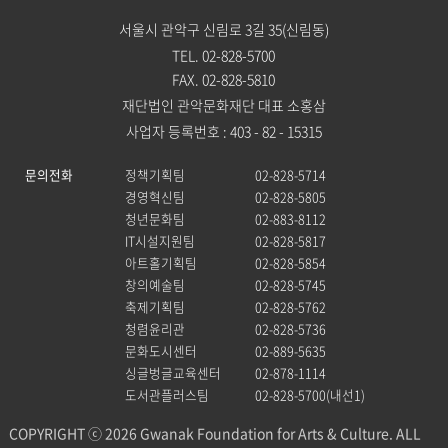
서울시 관악구 신림로 3길 35(신림동)
TEL. 02-828-5700
FAX. 02-828-5810
재단법인 관악문화재단 대표 소홍삼
사업자 등록번호 : 403 - 82 - 15315
문의전화
정책기획팀
02-828-5714
경영혁신팀
02-828-5805
청년문화팀
02-883-8112
IT시설지원팀
02-828-5817
아트홀기획팀
02-828-5854
창의예술팀
02-828-5745
축제기획팀
02-828-5762
청렴윤리관
02-828-5736
문화도시센터
02-889-5635
싱글벙글교육센터
02-878-1114
도서관플러스팀
02-828-5700(내선1)
COPYRIGHT ⓒ 2026 Gwanak Foundation for Arts & Culture. ALL