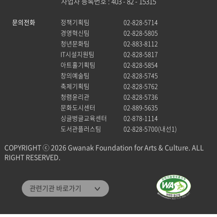
사업자 등록번호 : 403 - 82 - 15315
문의전화
정책기획팀
02-828-5714
경영혁신팀
02-828-5805
청년문화팀
02-883-8112
IT시설지원팀
02-828-5817
아트홀기획팀
02-828-5854
창의예술팀
02-828-5745
축제기획팀
02-828-5762
청렴윤리관
02-828-5736
문화도시센터
02-889-5635
싱글벙글교육센터
02-878-1114
도서관플러스팀
02-828-5700(내선1)
COPYRIGHT ⓒ 2026 Gwanak Foundation for Arts & Culture. ALL
RIGHT RESERVED.
관악문화재단
관련기관 바로가기
관악구통합도서관
미디어센터관악