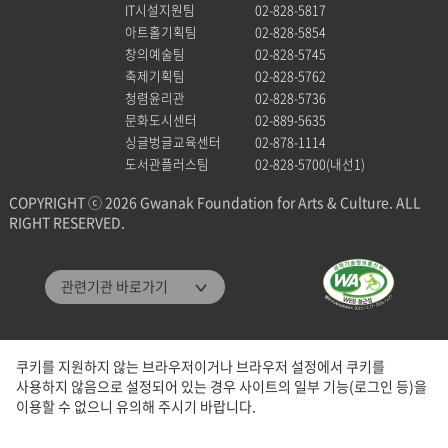
IT시설지원팀
02-828-5817
아트홀기획팀
02-828-5854
창의예술팀
02-828-5745
축제기획팀
02-828-5762
청렴윤리관
02-828-5736
문화도시센터
02-889-5635
싱글벙글교육센터
02-878-1114
도서관플러스팀
02-828-5700(내선1)
COPYRIGHT ⓒ 2026 Gwanak Foundation for Arts & Culture. ALL
RIGHT RESERVED.
관악문화재단
관련기관 바로가기
관악구통합도서관
미디어센터관악
쿠키를 지원하지 않는 브라우저이거나 브라우저 설정에서 쿠키를
관악청년청
사용하지 않음으로 설정되어 있는 경우 사이트의 일부 기능(로그인 등)을
패밀리 사이트
이용할 수 없으니 유의해 주시기 바랍니다.
관악구청