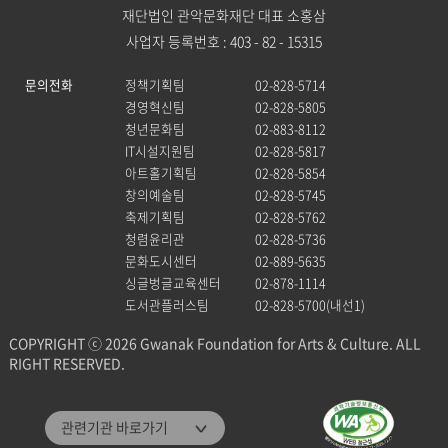
재단법인 관악문화재단 대표 소홍삼
사업자 등록번호 : 403 - 82 - 15315
문의전화
정책기획팀
02-828-5714
경영혁신팀
02-828-5805
청년문화팀
02-883-8112
IT시설지원팀
02-828-5817
아트홀기획팀
02-828-5854
창의예술팀
02-828-5745
축제기획팀
02-828-5762
청렴윤리관
02-828-5736
문화도시센터
02-889-5635
싱글벙글교육센터
02-878-1114
도서관플러스팀
02-828-5700(내선1)
COPYRIGHT ⓒ 2026 Gwanak Foundation for Arts & Culture. ALL
RIGHT RESERVED.
관악문화재단
관련기관 바로가기