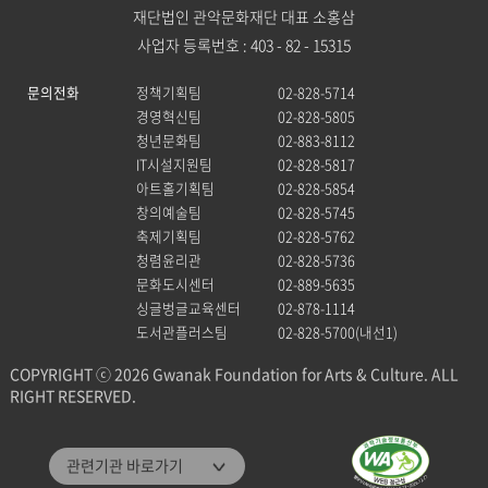
재단법인 관악문화재단 대표 소홍삼
사업자 등록번호 : 403 - 82 - 15315
문의전화
정책기획팀
02-828-5714
경영혁신팀
02-828-5805
청년문화팀
02-883-8112
IT시설지원팀
02-828-5817
아트홀기획팀
02-828-5854
창의예술팀
02-828-5745
축제기획팀
02-828-5762
청렴윤리관
02-828-5736
문화도시센터
02-889-5635
싱글벙글교육센터
02-878-1114
도서관플러스팀
02-828-5700(내선1)
COPYRIGHT ⓒ 2026 Gwanak Foundation for Arts & Culture. ALL
RIGHT RESERVED.
관악문화재단
관련기관 바로가기