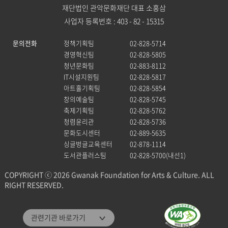
재단법인 관악문화재단 대표 소홍삼
사업자 등록번호 : 403 - 82 - 15315
문의전화
정책기획팀
02-828-5714
경영혁신팀
02-828-5805
청년문화팀
02-883-8112
IT시설지원팀
02-828-5817
아트홀기획팀
02-828-5854
창의예술팀
02-828-5745
축제기획팀
02-828-5762
청렴윤리관
02-828-5736
문화도시센터
02-889-5635
싱글벙글교육센터
02-878-1114
도서관플러스팀
02-828-5700(내선1)
COPYRIGHT ⓒ 2026 Gwanak Foundation for Arts & Culture. ALL
RIGHT RESERVED.
관악문화재단
관련기관 바로가기