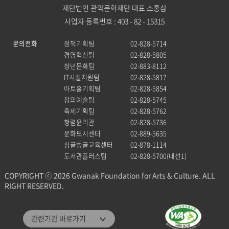
재단법인 관악문화재단 대표 소홍삼
사업자 등록번호 : 403 - 82 - 15315
문의전화
정책기획팀
02-828-5714
경영혁신팀
02-828-5805
청년문화팀
02-883-8112
IT시설지원팀
02-828-5817
아트홀기획팀
02-828-5854
창의예술팀
02-828-5745
축제기획팀
02-828-5762
청렴윤리관
02-828-5736
문화도시센터
02-889-5635
싱글벙글교육센터
02-878-1114
도서관플러스팀
02-828-5700(내선1)
COPYRIGHT ⓒ 2026 Gwanak Foundation for Arts & Culture. ALL
RIGHT RESERVED.
관악문화재단
관련기관 바로가기