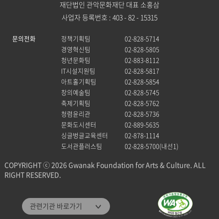
재단법인 관악문화재단 대표 소홍삼
사업자 등록번호 : 403 - 82 - 15315
문의전화
정책기획팀
02-828-5714
경영혁신팀
02-828-5805
청년문화팀
02-883-8112
IT시설지원팀
02-828-5817
아트홀기획팀
02-828-5854
창의예술팀
02-828-5745
축제기획팀
02-828-5762
청렴윤리관
02-828-5736
문화도시센터
02-889-5635
싱글벙글교육센터
02-878-1114
도서관플러스팀
02-828-5700(내선1)
COPYRIGHT ⓒ 2026 Gwanak Foundation for Arts & Culture. ALL
RIGHT RESERVED.
관악문화재단
관련기관 바로가기
관악구통합도서관