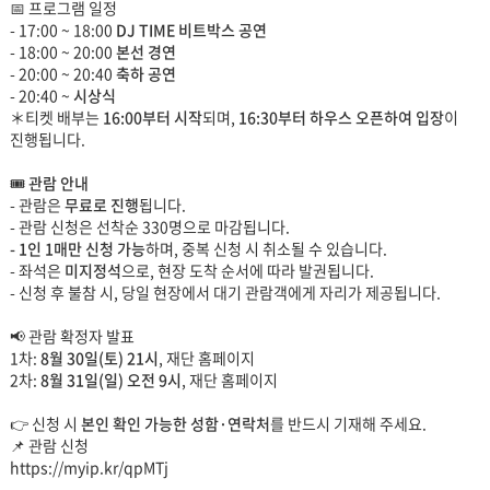
📅 프로그램 일정
- 17:00 ~ 18:00
DJ TIME 비트박스 공연
- 18:00 ~ 20:00
본선 경연
- 20:00 ~ 20:40
축하 공연
- 20:40 ~
시상식
＊티켓 배부는
16:00부터 시작
되며,
16:30부터 하우스 오픈하여 입장
이
진행됩니다.
🎟️
관람 안내
- 관람은
무료로 진행
됩니다.
- 관람 신청은 선착순 330명으로 마감됩니다.
- 1인 1매만 신청 가능
하며, 중복 신청 시 취소될 수 있습니다.
- 좌석은
미지정석
으로, 현장 도착 순서에 따라 발권됩니다.
- 신청 후 불참 시, 당일 현장에서 대기 관람객에게 자리가 제공됩니다.
📢 관람 확정자 발표
1차:
8월 30일(토) 21시
, 재단 홈페이지
2차:
8월 31일(일) 오전 9시
, 재단 홈페이지
👉 신청 시
본인 확인 가능한 성함·연락처
를 반드시 기재해 주세요.
📌 관람 신청
https://myip.kr/qpMTj