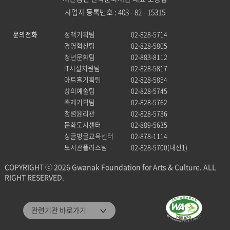
사업자 등록번호 : 403 - 82 - 15315
문의전화
정책기획팀
02-828-5714
경영혁신팀
02-828-5805
청년문화팀
02-883-8112
IT시설지원팀
02-828-5817
아트홀기획팀
02-828-5854
창의예술팀
02-828-5745
축제기획팀
02-828-5762
청렴윤리관
02-828-5736
문화도시센터
02-889-5635
싱글벙글교육센터
02-878-1114
도서관플러스팀
02-828-5700(내선1)
COPYRIGHT ⓒ 2026 Gwanak Foundation for Arts & Culture. ALL
RIGHT RESERVED.
관악문화재단
관련기관 바로가기
관악구통합도서관