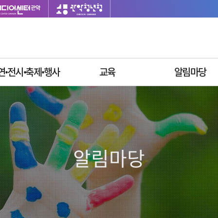
연ꞏ전시ꞏ축제ꞏ행사
교육
알림마당
이달의 일정
싱글벙글교육센터
재단소식
공연안내
사업공고
전시안내
입찰공고
축제안내
채용정보
알림마당
행사안내
질문과답변
자주묻는질문