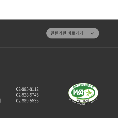
관악문화재단
관련기관 바로가기
관악구통합도서관
미디어센터관악
관악청년청
패밀리 사이트
관악구청
관악해피매거진
02-883-8112
관악문화원
02-828-5745
터
02-889-5635