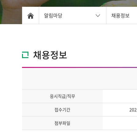
알림마당
채용정보
채용정보
응시직급/직무
접수기간
202
첨부파일