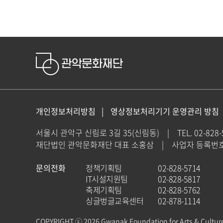
개인정보처리방침
영상정보처리기기 운영관리 방침
서울시 관악구 신림로 3길 35(신림동)
|
TEL. 02-828
재단법인 관악문화재단 대표 소홍삼
|
사업자 등록번호 : 
문의전화
정책기획팀
02-828-5714
IT시설지원팀
02-828-5817
축제기획팀
02-828-5762
싱글벙글교육센터
02-878-1114
COPYRIGHT ⓒ 2026 Gwanak Foundation for Arts & Cultur