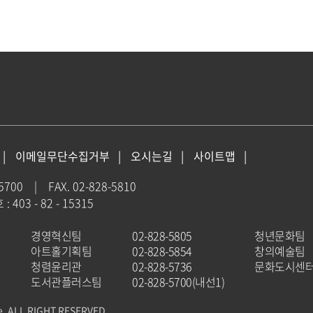
이메일무단수집거부
오시는길
사이트맵
-5700
|
FAX. 02-828-5810
403 - 82 - 15315
경영혁신팀
02-828-5805
청년문화팀
아트홀기획팀
02-828-5854
창의예술팀
청렴윤리관
02-828-5736
문화도시센
도서관플러스팀
02-828-5700(내선1)
e. ALL RIGHT RESERVED.