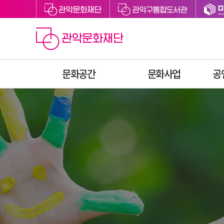
문화공간
문화사업
공
관악아트홀
예술지원
관악구립도서관
축제
관악어린이라운지
문화향유
싱글벙글교육센터
예술교육
미디어센터관악
문화복지
관천로 문화플랫폼
청년문화
S1472
후원
관악청년청
공간대관