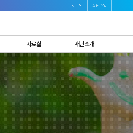
로그인
회원가입
자료실
재단소개
보도자료
재단소개
발간자료
인사말
서식자료
연혁
조직도ꞏ팀별안내
비전·미션 & CI
경영공시
지속가능경영
오시는길