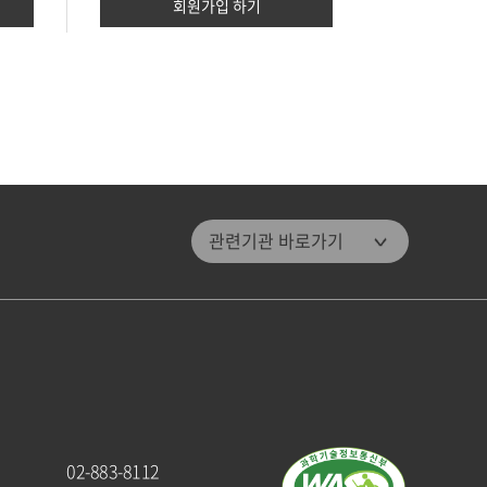
회원가입 하기
관악문화재단
관련기관 바로가기
관악구통합도서관
미디어센터관악
관악청년청
패밀리 사이트
관악구청
관악해피매거진
02-883-8112
관악문화원