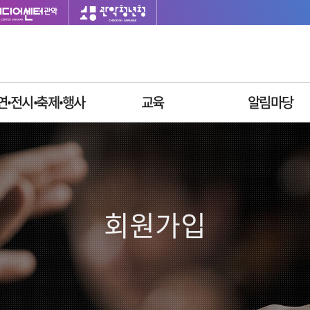
연ꞏ전시ꞏ축제ꞏ행사
교육
알림마당
이달의 일정
싱글벙글교육센터
재단소식
공연안내
사업공고
전시안내
입찰공고
축제안내
채용정보
회원가입
행사안내
질문과답변
자주묻는질문