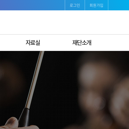
로그인
회원가입
자료실
재단소개
보도자료
재단소개
발간자료
인사말
서식자료
연혁
조직도ꞏ팀별안내
비전·미션 & CI
경영공시
지속가능경영
오시는길