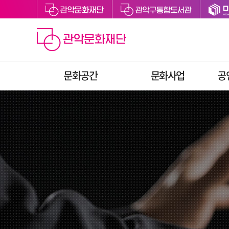
문화공간
문화사업
공
관악아트홀
예술지원
관악구립도서관
축제
관악어린이라운지
문화향유
싱글벙글교육센터
예술교육
미디어센터관악
문화복지
관천로 문화플랫폼
청년문화
S1472
후원
관악청년청
공간대관