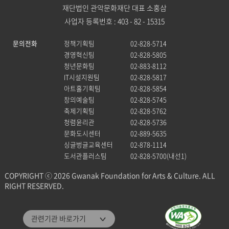
재단법인 관악문화재단 대표 소홍삼
사업자 등록번호 : 403 - 82 - 15315
문의전화
정책기획팀
02-828-5714
경영혁신팀
02-828-5805
청년문화팀
02-883-8112
IT시설지원팀
02-828-5817
아트홀기획팀
02-828-5854
창의예술팀
02-828-5745
축제기획팀
02-828-5762
청렴윤리관
02-828-5736
문화도시센터
02-889-5635
싱글벙글교육센터
02-878-1114
도서관플러스팀
02-828-5700(내선1)
COPYRIGHT ⓒ 2026 Gwanak Foundation for Arts & Culture. ALL
RIGHT RESERVED.
관악문화재단
관련기관 바로가기