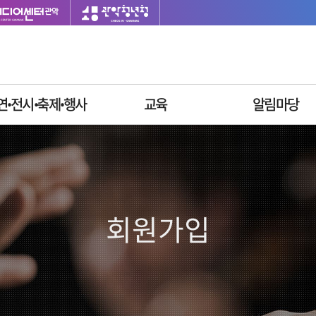
연ꞏ전시ꞏ축제ꞏ행사
교육
알림마당
이달의 일정
싱글벙글교육센터
재단소식
공연안내
사업공고
전시안내
입찰공고
축제안내
채용정보
회원가입
행사안내
질문과답변
자주묻는질문