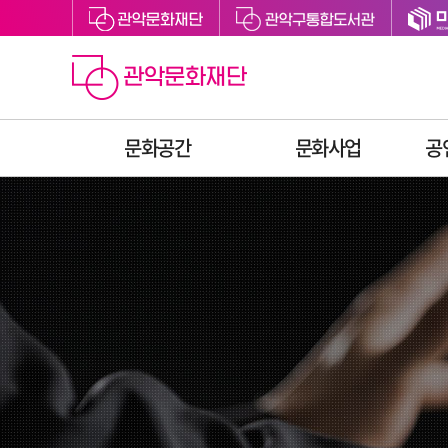
문화공간
문화사업
공
관악아트홀
예술지원
관악구립도서관
축제
관악어린이라운지
문화향유
싱글벙글교육센터
예술교육
미디어센터관악
문화복지
관천로 문화플랫폼
청년문화
S1472
후원
관악청년청
공간대관