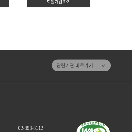
회원가입 하기
관악문화재단
관련기관 바로가기
관악구통합도서관
미디어센터관악
관악청년청
패밀리 사이트
관악구청
관악해피매거진
02-883-8112
관악문화원