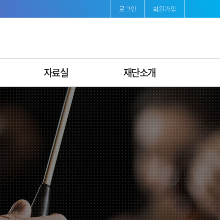
로그인
회원가입
자료실
재단소개
보도자료
재단소개
발간자료
인사말
서식자료
연혁
조직도ꞏ팀별안내
비전·미션 & CI
경영공시
지속가능경영
오시는길