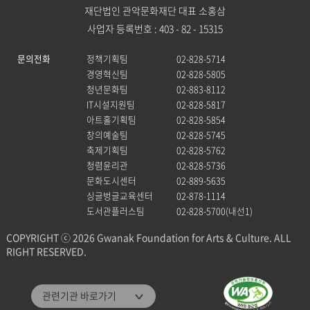
재단법인 관악문화재단 대표 소홍삼
사업자 등록번호 : 403 - 82 - 15315
문의전화
정책기획팀
02-828-5714
경영혁신팀
02-828-5805
청년문화팀
02-883-8112
IT시설지원팀
02-828-5817
아트홀기획팀
02-828-5854
창의예술팀
02-828-5745
축제기획팀
02-828-5762
청렴윤리관
02-828-5736
문화도시센터
02-889-5635
싱글벙글교육센터
02-878-1114
도서관플러스팀
02-828-5700(내선1)
COPYRIGHT ⓒ 2026 Gwanak Foundation for Arts & Culture. ALL
RIGHT RESERVED.
관악문화재단
관련기관 바로가기