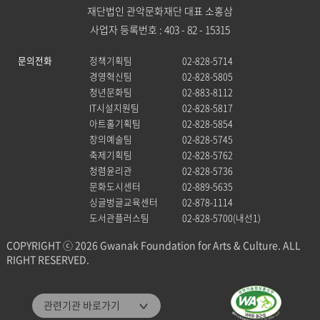
재단법인 관악문화재단 대표 소홍삼
사업자 등록번호 : 403 - 82 - 15315
문의전화
정책기획팀
02-828-5714
경영혁신팀
02-828-5805
청년문화팀
02-883-8112
IT시설지원팀
02-828-5817
아트홀기획팀
02-828-5854
창의예술팀
02-828-5745
축제기획팀
02-828-5762
청렴윤리관
02-828-5736
문화도시센터
02-889-5635
싱글벙글교육센터
02-878-1114
도서관플러스팀
02-828-5700(내선1)
COPYRIGHT ⓒ 2026 Gwanak Foundation for Arts & Culture. ALL
RIGHT RESERVED.
관악문화재단
관련기관 바로가기