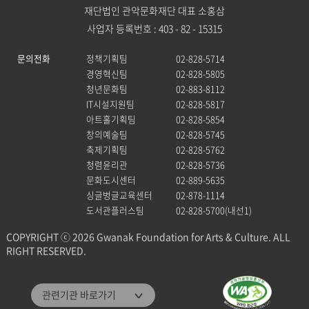
재단법인 관악문화재단 대표 소홍삼
사업자 등록번호 : 403 - 82 - 15315
문의전화
정책기획팀
02-828-5714
경영혁신팀
02-828-5805
청년문화팀
02-883-8112
IT시설지원팀
02-828-5817
아트홀기획팀
02-828-5854
창의예술팀
02-828-5745
축제기획팀
02-828-5762
청렴윤리관
02-828-5736
문화도시센터
02-889-5635
싱글벙글교육센터
02-878-1114
도서관플러스팀
02-828-5700(내선1)
COPYRIGHT ⓒ 2026 Gwanak Foundation for Arts & Culture. ALL
RIGHT RESERVED.
관악문화재단
관련기관 바로가기