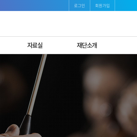
로그인
회원가입
자료실
재단소개
보도자료
재단소개
발간자료
인사말
서식자료
연혁
조직도ꞏ팀별안내
비전·미션 & CI
경영공시
지속가능경영
오시는길