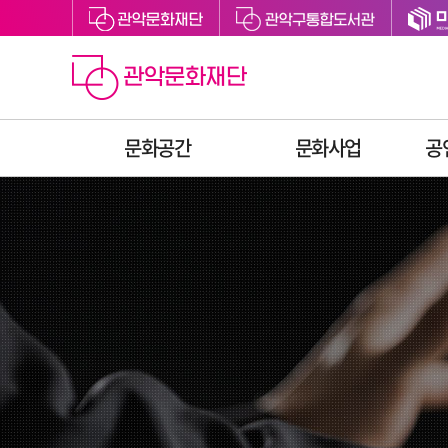
문화공간
문화사업
공
관악아트홀
예술지원
관악구립도서관
축제
관악어린이라운지
문화향유
싱글벙글교육센터
예술교육
미디어센터관악
문화복지
관천로 문화플랫폼
청년문화
S1472
후원
관악청년청
공간대관