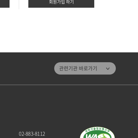
회원가입 하기
관악문화재단
관련기관 바로가기
관악구통합도서관
미디어센터관악
관악청년청
패밀리 사이트
관악구청
관악해피매거진
02-883-8112
관악문화원