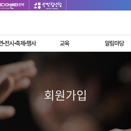
연ꞏ전시ꞏ축제ꞏ행사
교육
알림마당
이달의 일정
싱글벙글교육센터
재단소식
공연안내
사업공고
전시안내
입찰공고
축제안내
채용정보
회원가입
행사안내
질문과답변
자주묻는질문