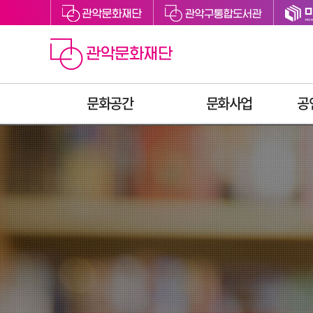
문화공간
문화사업
공
관악아트홀
예술지원
관악구립도서관
축제
관악어린이라운지
문화향유
싱글벙글교육센터
예술교육
미디어센터관악
문화복지
관천로 문화플랫폼
청년문화
S1472
후원
관악청년청
공간대관