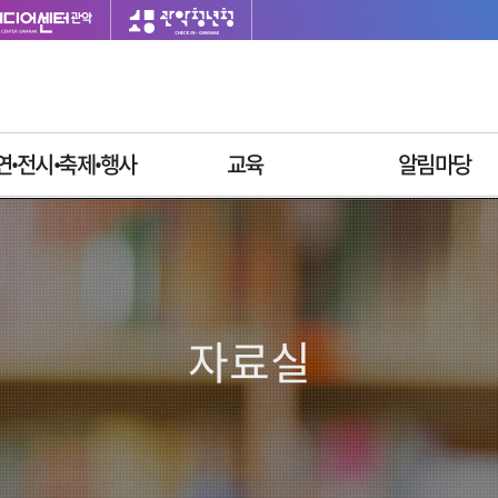
연ꞏ전시ꞏ축제ꞏ행사
교육
알림마당
이달의 일정
싱글벙글교육센터
재단소식
공연안내
사업공고
전시안내
입찰공고
축제안내
채용정보
자료실
행사안내
질문과답변
자주묻는질문