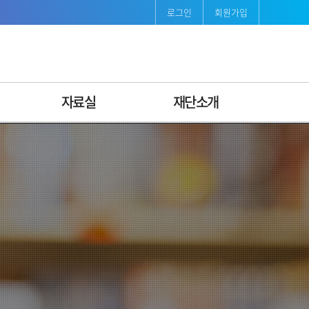
로그인
회원가입
자료실
재단소개
보도자료
재단소개
발간자료
인사말
서식자료
연혁
조직도ꞏ팀별안내
비전·미션 & CI
경영공시
지속가능경영
오시는길